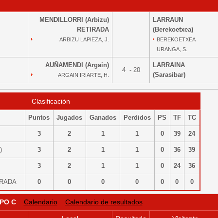
MENDILLORRI (Arbizu)
LARRAUN
RETIRADA
(Berekoetxea)
ARBIZU LAPIEZA, J.
BEREKOETXEA
URANGA, S.
AUÑAMENDI (Argain)
LARRAINA
4 - 20
(Sarasibar)
ARGAIN IRIARTE, H.
Clasificación
Puntos
Jugados
Ganados
Perdidos
PS
TF
TC
)
3
2
1
1
0
39
24
a)
3
2
1
1
0
36
39
)
3
2
1
1
0
24
36
TIRADA
0
0
0
0
0
0
0
PO C
Calendario
Calendario de resultados