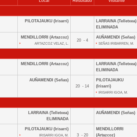
Local
Resultado
Visitante
PILOTAJAUKU (Irisarri)
LARRAINA (Telletxea)
ELIMINADA
MENDILLORRI (Artazcoz)
AUÑAMENDI (Señas)
20 - 4
ARTAZCOZ VELAZ, L.
SEÑAS IRIBARREN, M.
MENDILLORRI (Artazcoz)
LARRAINA (Telletxea)
ELIMINADA
AUÑAMENDI (Señas)
PILOTAJAUKU
20 - 14
(Irisarri)
IRISARRI IGOA, M.
LARRAINA (Telletxea)
AUÑAMENDI (Señas)
ELIMINADA
PILOTAJAUKU (Irisarri)
MENDILLORRI
3 - 20
(Artazcoz)
IRISARRI IGOA, M.