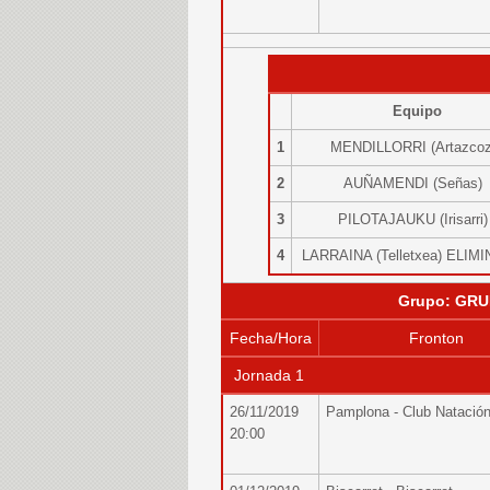
Equipo
1
MENDILLORRI (Artazco
2
AUÑAMENDI (Señas
3
PILOTAJAUKU (Irisarri
4
LARRAINA (Telletxea) ELI
Grupo: GRU
Fecha/Hora
Fronton
Jornada 1
26/11/2019
Pamplona - Club Natació
20:00