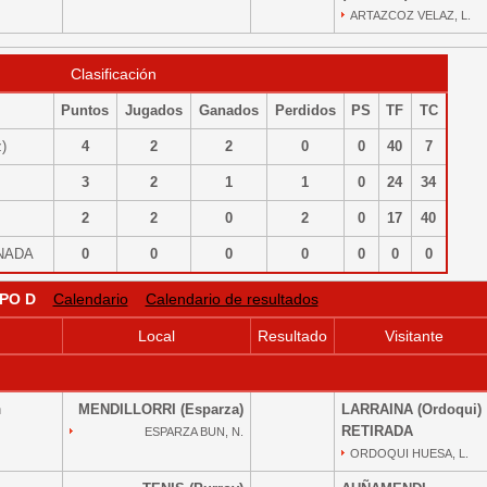
ARTAZCOZ VELAZ, L.
Clasificación
Puntos
Jugados
Ganados
Perdidos
PS
TF
TC
z)
4
2
2
0
0
40
7
)
3
2
1
1
0
24
34
)
2
2
0
2
0
17
40
MINADA
0
0
0
0
0
0
0
PO D
Calendario
Calendario de resultados
Local
Resultado
Visitante
n
MENDILLORRI (Esparza)
LARRAINA (Ordoqui)
RETIRADA
ESPARZA BUN, N.
ORDOQUI HUESA, L.