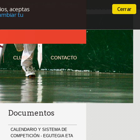
Acceso a la intranet
Euskera
Castellano
cios, aceptas
Cerrar
ambiar tu
CLUBES
CONTACTO
Documentos
CALENDARIO Y SISTEMA DE
COMPETICIÓN - EGUTEGIA ETA