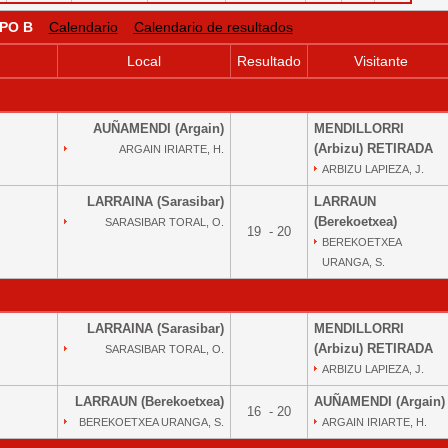
PO B
Calendario
Calendario de resultados
Local
Resultado
Visitante
AUÑAMENDI (Argain)
MENDILLORRI
(Arbizu) RETIRADA
ARGAIN IRIARTE, H.
ARBIZU LAPIEZA, J.
LARRAINA (Sarasibar)
LARRAUN
(Berekoetxea)
SARASIBAR TORAL, O.
19 - 20
BEREKOETXEA
URANGA, S.
LARRAINA (Sarasibar)
MENDILLORRI
(Arbizu) RETIRADA
SARASIBAR TORAL, O.
ARBIZU LAPIEZA, J.
LARRAUN (Berekoetxea)
AUÑAMENDI (Argain)
16 - 20
BEREKOETXEA URANGA, S.
ARGAIN IRIARTE, H.