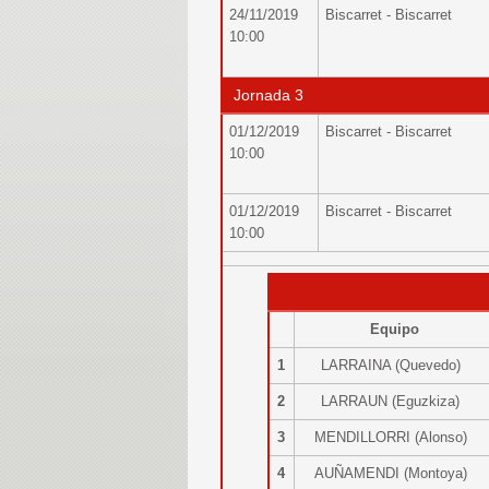
24/11/2019
Biscarret - Biscarret
10:00
Jornada 3
01/12/2019
Biscarret - Biscarret
10:00
01/12/2019
Biscarret - Biscarret
10:00
Equipo
1
LARRAINA (Quevedo)
2
LARRAUN (Eguzkiza)
3
MENDILLORRI (Alonso)
4
AUÑAMENDI (Montoya)