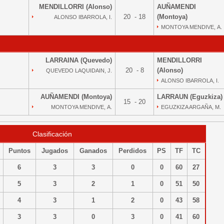
MENDILLORRI (Alonso)
AUÑAMENDI
20 - 18
(Montoya)
ALONSO IBARROLA, I.
MONTOYA MENDIVE, A.
LARRAINA (Quevedo)
MENDILLORRI
20 - 8
(Alonso)
QUEVEDO LAQUIDAIN, J.
ALONSO IBARROLA, I.
AUÑAMENDI (Montoya)
LARRAUN (Eguzkiza)
15 - 20
MONTOYA MENDIVE, A.
EGUZKIZA ARGAÑA, M.
Clasificación
Puntos
Jugados
Ganados
Perdidos
PS
TF
TC
6
3
3
0
0
60
27
5
3
2
1
0
51
50
4
3
1
2
0
43
58
3
3
0
3
0
41
60