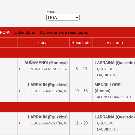
Fase:
PO A
Calendario
Calendario de resultados
Local
Resultado
Visitante
AUÑAMENDI (Montoya)
LARRAINA (Quevedo)
8 - 20
MONTOYA MENDIVE, A.
QUEVEDO
LAQUIDAIN, J.
LARRAUN (Eguzkiza)
MENDILLORRI
20 - 15
(Alonso)
EGUZKIZA ARGAÑA, M.
ALONSO IBARROLA, I.
LARRAUN (Eguzkiza)
LARRAINA (Quevedo)
11 - 20
EGUZKIZA ARGAÑA, M.
QUEVEDO
LAQUIDAIN, J.