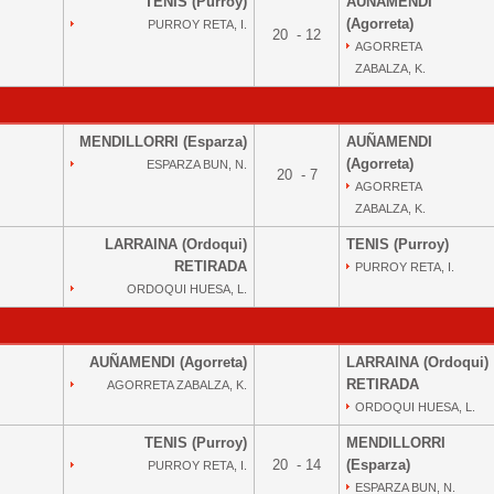
TENIS (Purroy)
AUÑAMENDI
(Agorreta)
PURROY RETA, I.
20 - 12
AGORRETA
ZABALZA, K.
MENDILLORRI (Esparza)
AUÑAMENDI
(Agorreta)
ESPARZA BUN, N.
20 - 7
AGORRETA
ZABALZA, K.
LARRAINA (Ordoqui)
TENIS (Purroy)
RETIRADA
PURROY RETA, I.
ORDOQUI HUESA, L.
AUÑAMENDI (Agorreta)
LARRAINA (Ordoqui)
RETIRADA
AGORRETA ZABALZA, K.
ORDOQUI HUESA, L.
TENIS (Purroy)
MENDILLORRI
20 - 14
(Esparza)
PURROY RETA, I.
ESPARZA BUN, N.