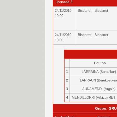
Jornada 3
24/11/2019
Biscarret - Biscarret
10:00
24/11/2019
Biscarret - Biscarret
10:00
Equipo
1
LARRAINA (Sarasibar
2
LARRAUN (Berekoetxe
3
AUÑAMENDI (Argain
4
MENDILLORRI (Arbizu) RE
Grupo: GRU