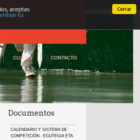
Acceso a la intranet
Euskera
Castellano
cios, aceptas
Cerrar
ambiar tu
CLUBES
CONTACTO
Documentos
CALENDARIO Y SISTEMA DE
COMPETICIÓN - EGUTEGIA ETA