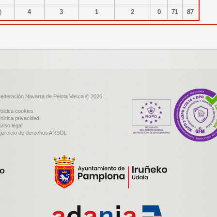
a)
4
3
1
2
0
71
87
ederación Navarra de Pelota Vasca © 2026
olitica cookies
olitica privacidad
viso legal
jercicio de derechos ARSOL