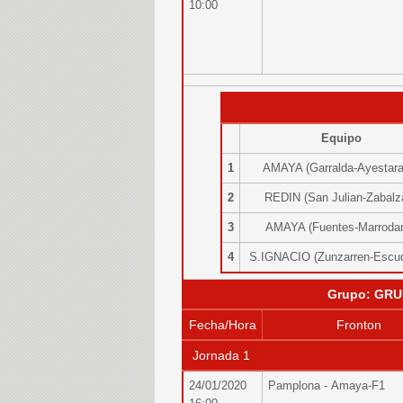
10:00
Equipo
1
AMAYA (Garralda-Ayestar
2
REDIN (San Julian-Zabal
3
AMAYA (Fuentes-Marrod
4
S.IGNACIO (Zunzarren-Escu
Grupo: GRU
Fecha/Hora
Fronton
Jornada 1
24/01/2020
Pamplona - Amaya-F1