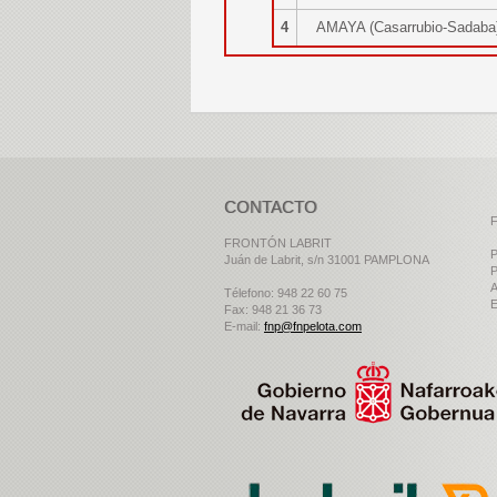
4
AMAYA (Casarrubio-Sadab
CONTACTO
F
FRONTÓN LABRIT
P
Juán de Labrit, s/n 31001 PAMPLONA
P
A
Télefono: 948 22 60 75
E
Fax: 948 21 36 73
E-mail:
fnp@fnpelota.com