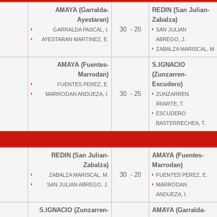
AMAYA (Garralda-
REDIN (San Julian-
Ayestaran)
Zabalza)
30 - 20
GARRALDA PASCAL, I.
SAN JULIAN
AYESTARAN MARTINEZ, E.
ABREGO, J.
ZABALZA MARISCAL, M.
AMAYA (Fuentes-
S.IGNACIO
Marrodan)
(Zunzarren-
Escudero)
FUENTES PEREZ, E.
30 - 25
MARRODAN ANDUEZA, I.
ZUNZARREN
IRIARTE, T.
ESCUDERO
BASTERRECHEA, T.
REDIN (San Julian-
AMAYA (Fuentes-
Zabalza)
Marrodan)
30 - 20
ZABALZA MARISCAL, M.
FUENTES PEREZ, E.
SAN JULIAN ABREGO, J.
MARRODAN
ANDUEZA, I.
S.IGNACIO (Zunzarren-
AMAYA (Garralda-