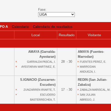
Fase:
PO A
Calendario
Calendario de resultados
Local
Resultado
Visitante
AMAYA (Garralda-
AMAYA (Fuentes-
Ayestaran)
Marrodan)
28 - 30
GARRALDA PASCAL, I.
FUENTES PEREZ, E.
AYESTARAN MARTINEZ, E.
MARRODAN
ANDUEZA, I.
S.IGNACIO (Zunzarren-
REDIN (San Julian-
Escudero)
Zabalza)
17 - 30
ZUNZARREN IRIARTE, T.
ZABALZA MARISCAL, M.
ESCUDERO
SAN JULIAN
BASTERRECHEA, T.
ABREGO, J.