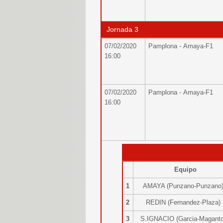
Jornada 3
07/02/2020
Pamplona - Amaya-F1
16:00
07/02/2020
Pamplona - Amaya-F1
16:00
Equipo
1
AMAYA (Punzano-Punzan
2
REDIN (Fernandez-Plaza
3
S.IGNACIO (Garcia-Magan