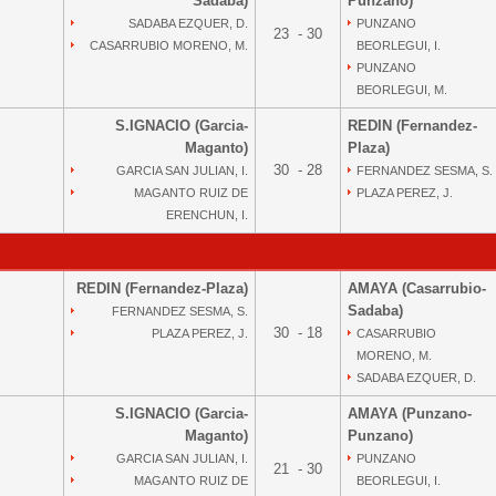
Sadaba)
Punzano)
SADABA EZQUER, D.
PUNZANO
23 - 30
CASARRUBIO MORENO, M.
BEORLEGUI, I.
PUNZANO
BEORLEGUI, M.
S.IGNACIO (Garcia-
REDIN (Fernandez-
Maganto)
Plaza)
30 - 28
GARCIA SAN JULIAN, I.
FERNANDEZ SESMA, S.
MAGANTO RUIZ DE
PLAZA PEREZ, J.
ERENCHUN, I.
REDIN (Fernandez-Plaza)
AMAYA (Casarrubio-
Sadaba)
FERNANDEZ SESMA, S.
30 - 18
PLAZA PEREZ, J.
CASARRUBIO
MORENO, M.
SADABA EZQUER, D.
S.IGNACIO (Garcia-
AMAYA (Punzano-
Maganto)
Punzano)
GARCIA SAN JULIAN, I.
PUNZANO
21 - 30
MAGANTO RUIZ DE
BEORLEGUI, I.