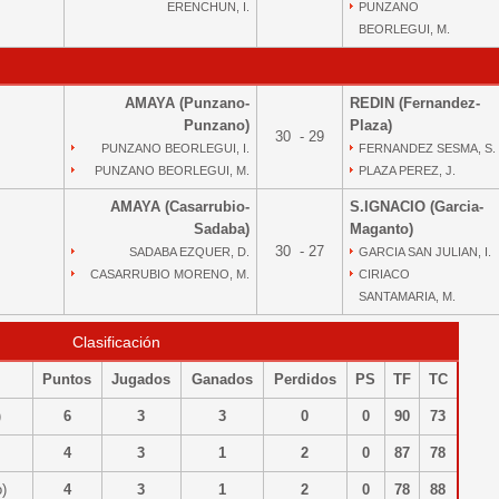
ERENCHUN, I.
PUNZANO
BEORLEGUI, M.
AMAYA (Punzano-
REDIN (Fernandez-
Punzano)
Plaza)
30 - 29
PUNZANO BEORLEGUI, I.
FERNANDEZ SESMA, S.
PUNZANO BEORLEGUI, M.
PLAZA PEREZ, J.
AMAYA (Casarrubio-
S.IGNACIO (Garcia-
Sadaba)
Maganto)
30 - 27
SADABA EZQUER, D.
GARCIA SAN JULIAN, I.
CASARRUBIO MORENO, M.
CIRIACO
SANTAMARIA, M.
Clasificación
Puntos
Jugados
Ganados
Perdidos
PS
TF
TC
o)
6
3
3
0
0
90
73
)
4
3
1
2
0
87
78
to)
4
3
1
2
0
78
88