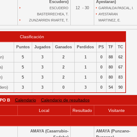
Escudero)
Ayestaran)
12 - 30
ESCUDERO
GARRALDA PASCAL, I.
BASTERRECHEA, T.
AYESTARAN
ZUNZARREN IRIARTE, T.
MARTINEZ, E.
Clasificación
Puntos
Jugados
Ganados
Perdidos
PS
TF
TC
an)
5
3
2
1
0
88
62
za)
5
3
2
1
0
80
67
an)
5
3
2
1
0
80
83
dero)
3
3
0
3
0
54
90
PO B
Calendario
Calendario de resultados
Local
Resultado
Visitante
AMAYA (Casarrubio-
AMAYA (Punzano-