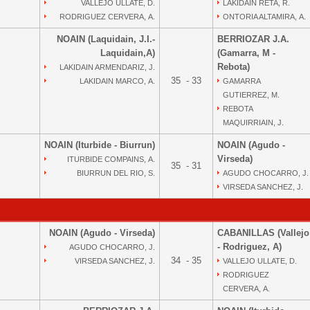
VALLEJO ULLATE, D.
LAKIDAIN RETA, R.
RODRIGUEZ CERVERA, A.
ONTORIA ALTAMIRA, A.
NOAIN (Laquidain, J.I.-
BERRIOZAR J.A.
Laquidain,A)
(Gamarra, M -
Rebota)
LAKIDAIN ARMENDARIZ, J.
35 - 33
LAKIDAIN MARCO, A.
GAMARRA
GUTIERREZ, M.
REBOTA
MAQUIRRIAIN, J.
NOAIN (Iturbide - Biurrun)
NOAIN (Agudo -
Virseda)
ITURBIDE COMPAINS, A.
35 - 31
BIURRUN DEL RIO, S.
AGUDO CHOCARRO, J.
VIRSEDA SANCHEZ, J.
NOAIN (Agudo - Virseda)
CABANILLAS (Vallejo
- Rodriguez, A)
AGUDO CHOCARRO, J.
34 - 35
VIRSEDA SANCHEZ, J.
VALLEJO ULLATE, D.
RODRIGUEZ
CERVERA, A.