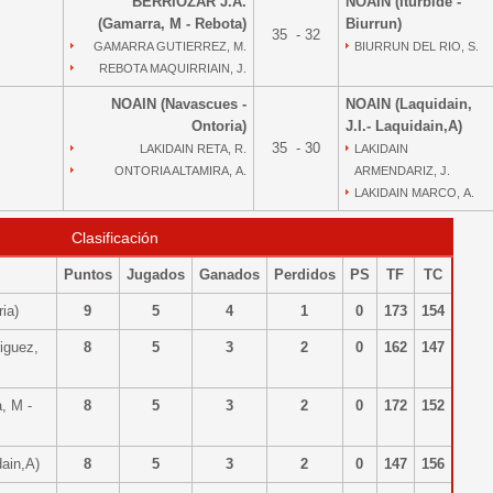
BERRIOZAR J.A.
NOAIN (Iturbide -
(Gamarra, M - Rebota)
Biurrun)
35 - 32
GAMARRA GUTIERREZ, M.
BIURRUN DEL RIO, S.
REBOTA MAQUIRRIAIN, J.
NOAIN (Navascues -
NOAIN (Laquidain,
Ontoria)
J.I.- Laquidain,A)
35 - 30
LAKIDAIN RETA, R.
LAKIDAIN
ONTORIA ALTAMIRA, A.
ARMENDARIZ, J.
LAKIDAIN MARCO, A.
Clasificación
Puntos
Jugados
Ganados
Perdidos
PS
TF
TC
ria)
9
5
4
1
0
173
154
iguez,
8
5
3
2
0
162
147
, M -
8
5
3
2
0
172
152
idain,A)
8
5
3
2
0
147
156