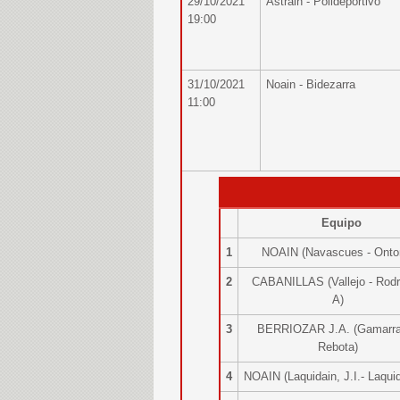
29/10/2021
Astrain - Polideportivo
19:00
31/10/2021
Noain - Bidezarra
11:00
Equipo
1
NOAIN (Navascues - Onto
2
CABANILLAS (Vallejo - Rodr
A)
3
BERRIOZAR J.A. (Gamarra
Rebota)
4
NOAIN (Laquidain, J.I.- Laqu