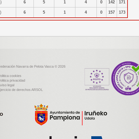
un)
6
5
1
4
0
142
171
a)
6
5
1
4
0
157
173
ederación Navarra de Pelota Vasca © 2026
olitica cookies
olitica privacidad
viso legal
jercicio de derechos ARSOL