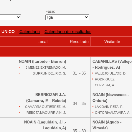
Fase:
 UNICO
Calendario
Calendario de resultados
Local
Resultado
Visitante
NOAIN (Iturbide - Biurrun)
CABANILLAS (Vallejo
- Rodriguez, A)
JIMENEZ EXTREMADO, M.
31 - 35
BIURRUN DEL RIO, S.
VALLEJO ULLATE, D.
RODRIGUEZ
CERVERA, A.
BERRIOZAR J.A.
NOAIN (Navascues -
(Gamarra, M - Rebota)
Ontoria)
34 - 35
GAMARRA GUTIERREZ, M.
LAKIDAIN RETA, R.
REBOTA MAQUIRRIAIN, J.
ONTORIA ALTAMIRA, A.
NOAIN (Laquidain, J.I.-
NOAIN (Agudo -
Laquidain,A)
Virseda)
35 - 30