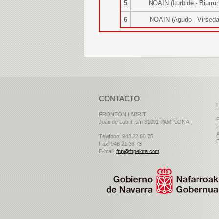
5
NOAIN (Iturbide - Biurr
6
NOAIN (Agudo - Virsed
CONTACTO
F
FRONTÓN LABRIT
P
Juán de Labrit, s/n 31001 PAMPLONA
P
A
Télefono: 948 22 60 75
E
Fax: 948 21 36 73
E-mail:
fnp@fnpelota.com