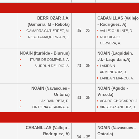
BERRIOZAR J.A.
CABANILLAS (Vallejo
(Gamarra, M - Rebota)
- Rodriguez, A)
35 - 23
GAMARRA GUTIERREZ, M.
VALLEJO ULLATE, D.
REBOTA MAQUIRRIAIN, J.
RODRIGUEZ
CERVERA, A.
NOAIN (Iturbide - Biurrun)
NOAIN (Laquidain,
J.I.- Laquidain,A)
ITURBIDE COMPAINS, A.
23 - 35
BIURRUN DEL RIO, S.
LAKIDAIN
ARMENDARIZ, J.
LAKIDAIN MARCO, A.
NOAIN (Navascues -
NOAIN (Agudo -
Ontoria)
Virseda)
33 - 35
LAKIDAIN RETA, R.
AGUDO CHOCARRO, J.
ONTORIA ALTAMIRA, A.
VIRSEDA SANCHEZ, J.
CABANILLAS (Vallejo -
NOAIN (Navascues -
Rodriguez, A)
Ontoria)
34 - 35