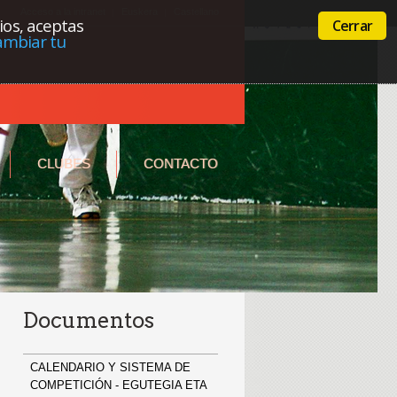
Acceso a la intranet
Euskera
Castellano
cios, aceptas
Cerrar
ambiar tu
CLUBES
CONTACTO
Documentos
CALENDARIO Y SISTEMA DE
COMPETICIÓN - EGUTEGIA ETA