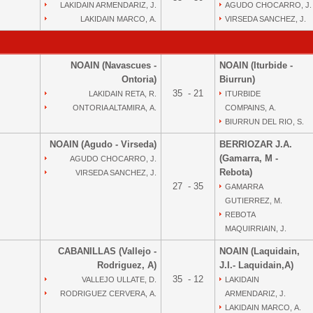
LAKIDAIN ARMENDARIZ, J.
AGUDO CHOCARRO, J.
LAKIDAIN MARCO, A.
VIRSEDA SANCHEZ, J.
NOAIN (Navascues -
NOAIN (Iturbide -
Ontoria)
Biurrun)
35 - 21
LAKIDAIN RETA, R.
ITURBIDE
ONTORIA ALTAMIRA, A.
COMPAINS, A.
BIURRUN DEL RIO, S.
NOAIN (Agudo - Virseda)
BERRIOZAR J.A.
(Gamarra, M -
AGUDO CHOCARRO, J.
Rebota)
VIRSEDA SANCHEZ, J.
27 - 35
GAMARRA
GUTIERREZ, M.
REBOTA
MAQUIRRIAIN, J.
CABANILLAS (Vallejo -
NOAIN (Laquidain,
Rodriguez, A)
J.I.- Laquidain,A)
35 - 12
VALLEJO ULLATE, D.
LAKIDAIN
RODRIGUEZ CERVERA, A.
ARMENDARIZ, J.
LAKIDAIN MARCO, A.