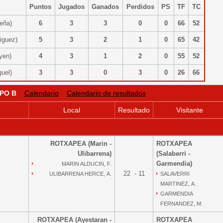
Puntos
Jugados
Ganados
Perdidos
PS
TF
TC
ceña)
6
3
3
0
0
66
52
riguez)
5
3
2
1
0
65
42
oyen)
4
3
1
2
0
55
52
guel)
3
3
0
3
0
26
66
PO B
Calendario
Calendario de resultados
Local
Resultado
Visitante
ROTXAPEA (Marin -
ROTXAPEA
Ulibarrena)
(Salaberri -
Garmendia)
MARIN ALDUCIN, F.
22 - 11
ULIBARRENA HERCE, A.
SALAVERRI
MARTINEZ, A.
GARMENDIA
FERNANDEZ, M.
ROTXAPEA (Ayestaran -
ROTXAPEA