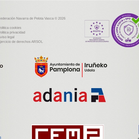
ederación Navarra de Pelota Vasca © 2026
olitica cookies
olitica privacidad
viso legal
jercicio de derechos ARSOL