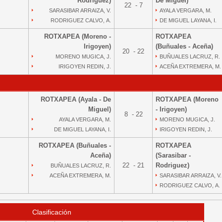
Rodriguez)
De Miguel)
22 - 7
SARASIBAR ARRAIZA, V.
AYALA VERGARA, M.
RODRIGUEZ CALVO, A.
DE MIGUEL LAYANA, I.
ROTXAPEA (Moreno -
ROTXAPEA
Irigoyen)
(Buñuales - Aceña)
20 - 22
MORENO MUGICA, J.
BUÑUALES LACRUZ, R.
IRIGOYEN REDIN, J.
ACEÑA EXTREMERA, M.
ROTXAPEA (Ayala - De
ROTXAPEA (Moreno
Miguel)
- Irigoyen)
8 - 22
AYALA VERGARA, M.
MORENO MUGICA, J.
DE MIGUEL LAYANA, I.
IRIGOYEN REDIN, J.
ROTXAPEA (Buñuales -
ROTXAPEA
Aceña)
(Sarasibar -
22 - 21
Rodriguez)
BUÑUALES LACRUZ, R.
ACEÑA EXTREMERA, M.
SARASIBAR ARRAIZA, V.
RODRIGUEZ CALVO, A.
Clasificación