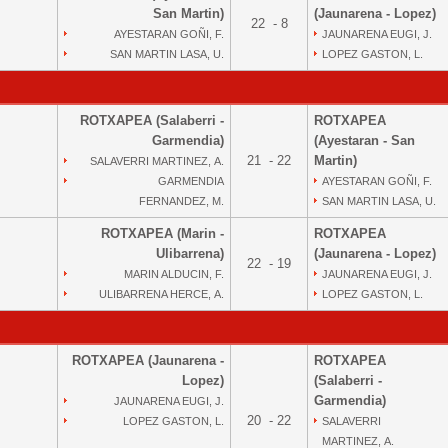
San Martin)
(Jaunarena - Lopez)
22 - 8
AYESTARAN GOÑI, F.
JAUNARENA EUGI, J.
SAN MARTIN LASA, U.
LOPEZ GASTON, L.
ROTXAPEA (Salaberri -
ROTXAPEA
Garmendia)
(Ayestaran - San
21 - 22
Martin)
SALAVERRI MARTINEZ, A.
GARMENDIA
AYESTARAN GOÑI, F.
FERNANDEZ, M.
SAN MARTIN LASA, U.
ROTXAPEA (Marin -
ROTXAPEA
Ulibarrena)
(Jaunarena - Lopez)
22 - 19
MARIN ALDUCIN, F.
JAUNARENA EUGI, J.
ULIBARRENA HERCE, A.
LOPEZ GASTON, L.
ROTXAPEA (Jaunarena -
ROTXAPEA
Lopez)
(Salaberri -
Garmendia)
JAUNARENA EUGI, J.
20 - 22
LOPEZ GASTON, L.
SALAVERRI
MARTINEZ, A.