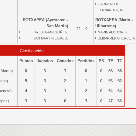
GARMENDIA
FERNANDEZ, M.
ROTXAPEA (Ayestaran -
ROTXAPEA (Marin -
San Martin)
Ulibarrena)
22 - 9
AYESTARAN GOÑI, F.
MARIN ALDUCIN, F.
SAN MARTIN LASA, U.
ULIBARRENA HERCE, A.
Clasificación
Puntos
Jugados
Ganados
Perdidos
PS
TF
TC
 Martin)
6
3
3
0
0
66
38
rrena)
5
3
2
1
0
53
52
mendia)
4
3
1
2
0
54
64
Lopez)
3
3
0
3
0
47
66