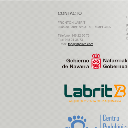
CONTACTO
F
FRONTÓN LABRIT
P
Juán de Labrit, s/n 31001 PAMPLONA
P
A
Télefono: 948 22 60 75
E
Fax: 948 21 36 73
E-mail:
fnp@fnpelota.com