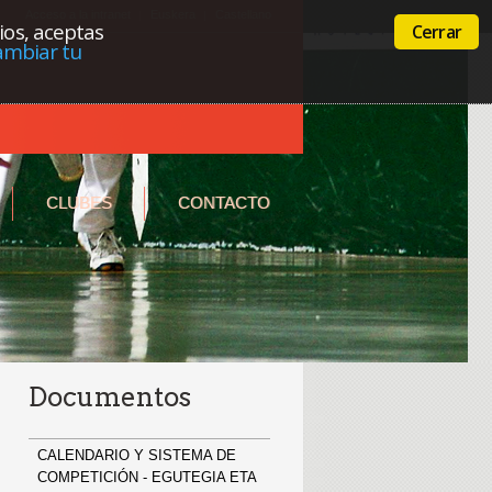
Acceso a la intranet
Euskera
Castellano
cios, aceptas
Cerrar
ambiar tu
CLUBES
CONTACTO
Documentos
CALENDARIO Y SISTEMA DE
COMPETICIÓN - EGUTEGIA ETA