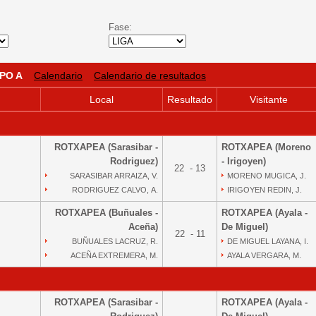
Fase:
PO A
Calendario
Calendario de resultados
Local
Resultado
Visitante
ROTXAPEA (Sarasibar -
ROTXAPEA (Moreno
Rodriguez)
- Irigoyen)
22 - 13
SARASIBAR ARRAIZA, V.
MORENO MUGICA, J.
RODRIGUEZ CALVO, A.
IRIGOYEN REDIN, J.
ROTXAPEA (Buñuales -
ROTXAPEA (Ayala -
Aceña)
De Miguel)
22 - 11
BUÑUALES LACRUZ, R.
DE MIGUEL LAYANA, I.
ACEÑA EXTREMERA, M.
AYALA VERGARA, M.
ROTXAPEA (Sarasibar -
ROTXAPEA (Ayala -