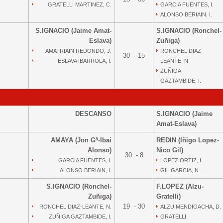
GRATELLI MARTINEZ, C.
GARCIA FUENTES, I.
ALONSO BERIAIN, I.
S.IGNACIO (Jaime Amat-
S.IGNACIO (Ronchel-
Eslava)
Zuñiga)
AMATRIAIN REDONDO, J.
RONCHEL DIAZ-
30 - 15
ESLAVA IBARROLA, I.
LEANTE, N.
ZUÑIGA
GAZTAMBIDE, I.
DESCANSO
S.IGNACIO (Jaime
Amat-Eslava)
AMAYA (Jon Gª-Ibai
REDIN (Iñigo Lopez-
Alonso)
Nico Gil)
30 - 8
GARCIA FUENTES, I.
LOPEZ ORTIZ, I.
ALONSO BERIAIN, I.
GIL GARCIA, N.
S.IGNACIO (Ronchel-
F.LOPEZ (Alzu-
Zuñiga)
Gratelli)
19 - 30
RONCHEL DIAZ-LEANTE, N.
ALZU MENDIGACHA, D.
ZUÑIGA GAZTAMBIDE, I.
GRATELLI