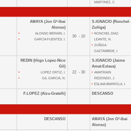
MARTINEZ, C.
AMAYA (Jon Gª-Ibai
S.IGNACIO (Ronchel-
Alonso)
Zuñiga)
ALONSO BERIAIN, I.
RONCHEL DIAZ-
30 - 10
GARCIA FUENTES, I.
LEANTE, N.
ZUÑIGA
GAZTAMBIDE, I.
REDIN (Iñigo Lopez-Nico
S.IGNACIO (Jaime
Gil)
Amat-Eslava)
22 - 30
LOPEZ ORTIZ, I.
AMATRIAIN
GIL GARCIA, N.
REDONDO, J.
ESLAVA IBARROLA, I.
F.LOPEZ (Alzu-Gratelli)
DESCANSO
DESCANSO
AMAYA (Jon Gª-Ibai
Alonso)