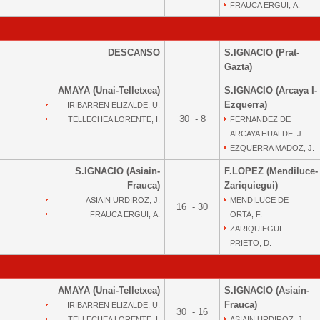
FRAUCA ERGUI, A.
DESCANSO
S.IGNACIO (Prat-
Gazta)
AMAYA (Unai-Telletxea)
S.IGNACIO (Arcaya I-
Ezquerra)
IRIBARREN ELIZALDE, U.
30 - 8
TELLECHEA LORENTE, I.
FERNANDEZ DE
ARCAYA HUALDE, J.
EZQUERRA MADOZ, J.
S.IGNACIO (Asiain-
F.LOPEZ (Mendiluce-
Frauca)
Zariquiegui)
ASIAIN URDIROZ, J.
MENDILUCE DE
16 - 30
FRAUCA ERGUI, A.
ORTA, F.
ZARIQUIEGUI
PRIETO, D.
AMAYA (Unai-Telletxea)
S.IGNACIO (Asiain-
Frauca)
IRIBARREN ELIZALDE, U.
30 - 16
TELLECHEA LORENTE, I.
ASIAIN URDIROZ, J.