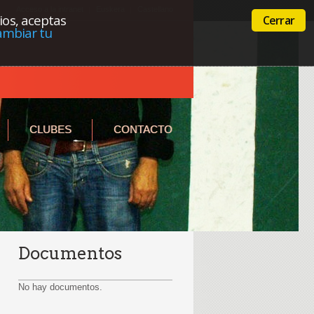
Acceso a la intranet
Euskera
Castellano
cios, aceptas
Cerrar
ambiar tu
CLUBES
CONTACTO
Documentos
No hay documentos.