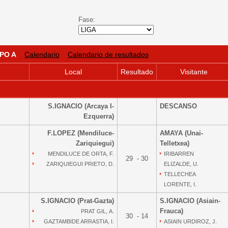
Fase:
PO A
Calendario
Calendario de resultados
Local
Resultado
Visitante
S.IGNACIO (Arcaya I-
DESCANSO
Ezquerra)
F.LOPEZ (Mendiluce-
AMAYA (Unai-
Zariquiegui)
Telletxea)
MENDILUCE DE ORTA, F.
IRIBARREN
29 - 30
ZARIQUIEGUI PRIETO, D.
ELIZALDE, U.
TELLECHEA
LORENTE, I.
S.IGNACIO (Prat-Gazta)
S.IGNACIO (Asiain-
Frauca)
PRAT GIL, A.
30 - 14
GAZTAMBIDE ARRASTIA, I.
ASIAIN URDIROZ, J.