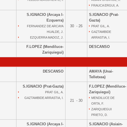
FRAUCA ERGUI, A.
S.IGNACIO (Arcaya I-
S.IGNACIO (Prat-
Ezquerra)
Gazta)
30 - 26
FERNANDEZ DE ARCAYA
PRAT GIL, A.
HUALDE, J.
GAZTAMBIDE
EZQUERRA MADOZ, J.
ARRASTIA, I.
F.LOPEZ (Mendiluce-
DESCANSO
Zariquiegui)
DESCANSO
AMAYA (Unai-
Telletxea)
S.IGNACIO (Prat-Gazta)
F.LOPEZ (Mendiluce-
Zariquiegui)
PRAT GIL, A.
GAZTAMBIDE ARRASTIA, I.
MENDILUCE DE
21 - 30
ORTA, F.
ZARIQUIEGUI
PRIETO, D.
S.IGNACIO (Arcaya I-
S.IGNACIO (Asiain-