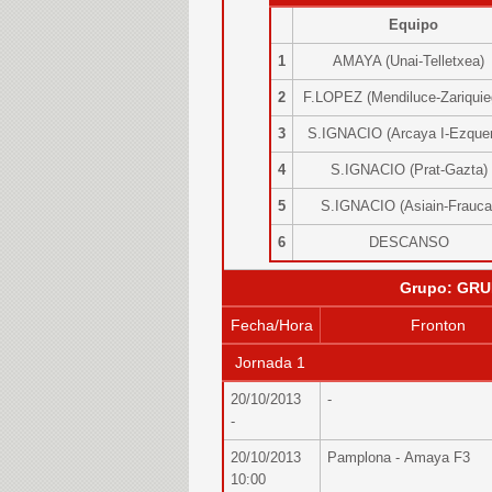
Equipo
1
AMAYA (Unai-Telletxea
2
F.LOPEZ (Mendiluce-Zariqui
3
S.IGNACIO (Arcaya I-Ezque
4
S.IGNACIO (Prat-Gazta
5
S.IGNACIO (Asiain-Frauc
6
DESCANSO
Grupo: GRU
Fecha/Hora
Fronton
Jornada 1
20/10/2013
-
-
20/10/2013
Pamplona - Amaya F3
10:00