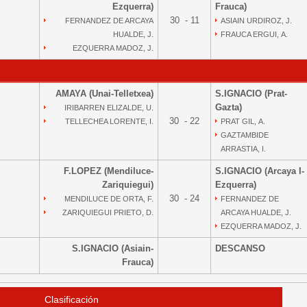
Ezquerra)
Frauca)
30 - 11
FERNANDEZ DE ARCAYA
ASIAIN URDIROZ, J.
HUALDE, J.
FRAUCA ERGUI, A.
EZQUERRA MADOZ, J.
AMAYA (Unai-Telletxea)
S.IGNACIO (Prat-
Gazta)
IRIBARREN ELIZALDE, U.
30 - 22
TELLECHEA LORENTE, I.
PRAT GIL, A.
GAZTAMBIDE
ARRASTIA, I.
F.LOPEZ (Mendiluce-
S.IGNACIO (Arcaya I-
Zariquiegui)
Ezquerra)
30 - 24
MENDILUCE DE ORTA, F.
FERNANDEZ DE
ZARIQUIEGUI PRIETO, D.
ARCAYA HUALDE, J.
EZQUERRA MADOZ, J.
S.IGNACIO (Asiain-
DESCANSO
Frauca)
Clasificación