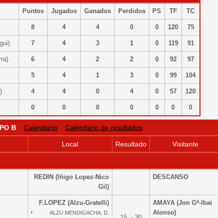
Puntos
Jugados
Ganados
Perdidos
PS
TF
TC
)
8
4
4
0
0
120
75
egui)
7
4
3
1
0
119
91
rra)
6
4
2
2
0
92
97
)
5
4
1
3
0
99
104
a)
4
4
0
4
0
57
120
0
0
0
0
0
0
0
PO B
Calendario
Calendario de resultados
Local
Resultado
Visitante
REDIN (Iñigo Lopez-Nico
DESCANSO
Gil)
F.LOPEZ (Alzu-Gratelli)
AMAYA (Jon Gª-Ibai
Alonso)
ALZU MENDIGACHA, D.
15 - 30