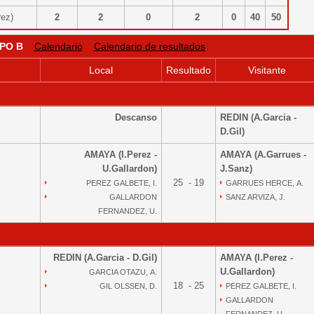
erez)
2
2
0
2
0
40
50
PO B
Calendario
Calendario de resultados
Local
Resultado
Visitante
Descanso
REDIN (A.Garcia -
D.Gil)
AMAYA (I.Perez -
AMAYA (A.Garrues -
U.Gallardon)
J.Sanz)
25 - 19
PEREZ GALBETE, I.
GARRUES HERCE, A.
GALLARDON
SANZ ARVIZA, J.
FERNANDEZ, U.
REDIN (A.Garcia - D.Gil)
AMAYA (I.Perez -
U.Gallardon)
GARCIA OTAZU, A.
18 - 25
GIL OLSSEN, D.
PEREZ GALBETE, I.
GALLARDON