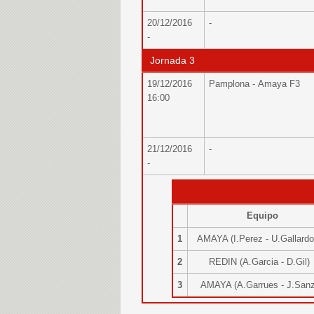
20/12/2016
-
-
Jornada 3
19/12/2016
Pamplona - Amaya F3
16:00
21/12/2016
-
-
Equipo
1
AMAYA (I.Perez - U.Gallard
2
REDIN (A.Garcia - D.Gil
3
AMAYA (A.Garrues - J.Sa