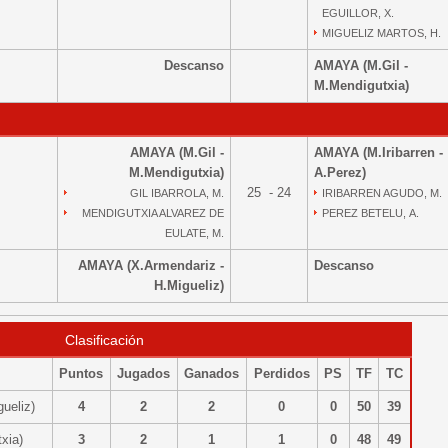
EGUILLOR, X.
MIGUELIZ MARTOS, H.
Descanso
AMAYA (M.Gil -
M.Mendigutxia)
AMAYA (M.Gil -
AMAYA (M.Iribarren -
M.Mendigutxia)
A.Perez)
25 - 24
GIL IBARROLA, M.
IRIBARREN AGUDO, M.
MENDIGUTXIA ALVAREZ DE
PEREZ BETELU, A.
EULATE, M.
AMAYA (X.Armendariz -
Descanso
H.Migueliz)
Clasificación
Puntos
Jugados
Ganados
Perdidos
PS
TF
TC
gueliz)
4
2
2
0
0
50
39
txia)
3
2
1
1
0
48
49