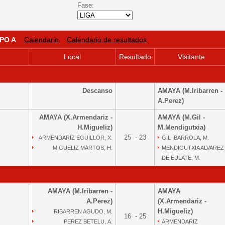
Fase:
PO A
Calendario
Calendario de resultados
Local
Resultado
Visitante
Descanso
AMAYA (M.Iribarren -
A.Perez)
AMAYA (X.Armendariz -
AMAYA (M.Gil -
H.Migueliz)
M.Mendigutxia)
25 - 23
ARMENDARIZ EGUILLOR, X.
GIL IBARROLA, M.
MIGUELIZ MARTOS, H.
MENDIGUTXIA ALVAREZ
DE EULATE, M.
AMAYA (M.Iribarren -
AMAYA
A.Perez)
(X.Armendariz -
H.Migueliz)
IRIBARREN AGUDO, M.
16 - 25
PEREZ BETELU, A.
ARMENDARIZ