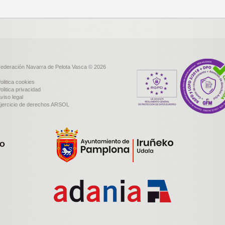
ederación Navarra de Pelota Vasca © 2026
olitica cookies
olitica privacidad
viso legal
jercicio de derechos ARSOL