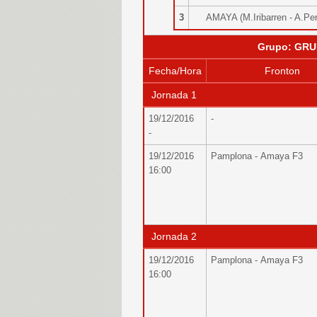
3
AMAYA (M.Iribarren - A.P
Grupo: GRU
Fecha/Hora
Fronton
Jornada 1
19/12/2016
-
-
19/12/2016
Pamplona - Amaya F3
16:00
Jornada 2
19/12/2016
Pamplona - Amaya F3
16:00