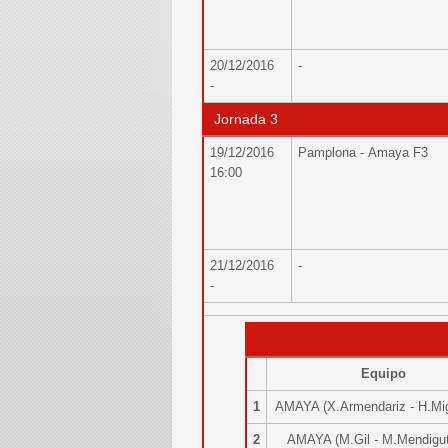
20/12/2016
-
-
Jornada 3
19/12/2016
Pamplona - Amaya F3
16:00
21/12/2016
-
-
Equipo
1
AMAYA (X.Armendariz - H.Mi
2
AMAYA (M.Gil - M.Mendigu