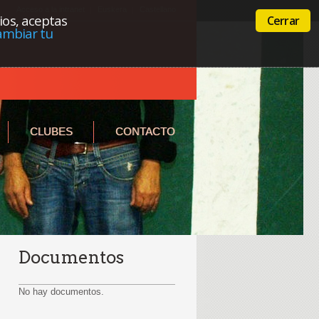
Acceso a la intranet
Euskera
Castellano
cios, aceptas
Cerrar
ambiar tu
CLUBES
CONTACTO
Documentos
No hay documentos.