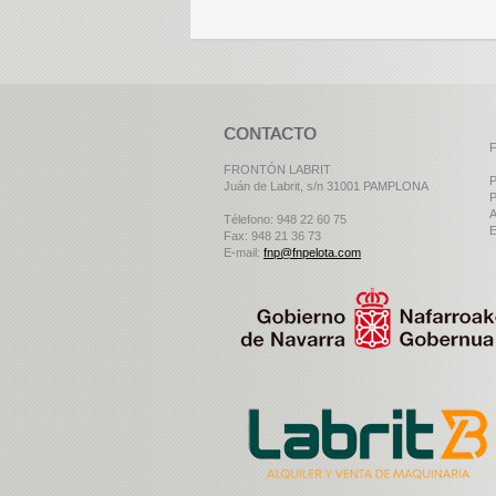
CONTACTO
F
FRONTÓN LABRIT
P
Juán de Labrit, s/n 31001 PAMPLONA
P
A
Télefono: 948 22 60 75
E
Fax: 948 21 36 73
E-mail:
fnp@fnpelota.com