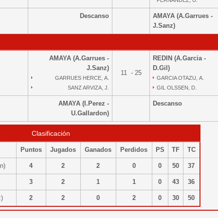
FERNANDEZ, U.
Descanso
AMAYA (A.Garrues -
J.Sanz)
AMAYA (A.Garrues -
REDIN (A.Garcia -
J.Sanz)
D.Gil)
11 - 25
GARRUES HERCE, A.
GARCIA OTAZU, A.
SANZ ARVIZA, J.
GIL OLSSEN, D.
AMAYA (I.Perez -
Descanso
U.Gallardon)
Clasificación
Puntos
Jugados
Ganados
Perdidos
PS
TF
TC
on)
4
2
2
0
0
50
37
)
3
2
1
1
0
43
36
nz)
2
2
0
2
0
30
50