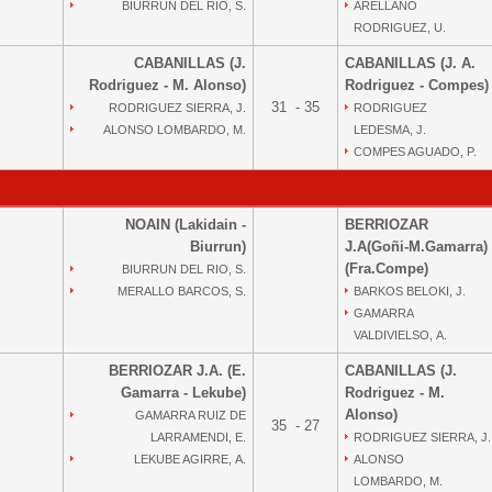
BIURRUN DEL RIO, S.
ARELLANO
RODRIGUEZ, U.
CABANILLAS (J.
CABANILLAS (J. A.
Rodriguez - M. Alonso)
Rodriguez - Compes)
31 - 35
RODRIGUEZ SIERRA, J.
RODRIGUEZ
ALONSO LOMBARDO, M.
LEDESMA, J.
COMPES AGUADO, P.
NOAIN (Lakidain -
BERRIOZAR
Biurrun)
J.A(Goñi-M.Gamarra)
(Fra.Compe)
BIURRUN DEL RIO, S.
MERALLO BARCOS, S.
BARKOS BELOKI, J.
GAMARRA
VALDIVIELSO, A.
BERRIOZAR J.A. (E.
CABANILLAS (J.
Gamarra - Lekube)
Rodriguez - M.
Alonso)
GAMARRA RUIZ DE
35 - 27
LARRAMENDI, E.
RODRIGUEZ SIERRA, J.
LEKUBE AGIRRE, A.
ALONSO
LOMBARDO, M.