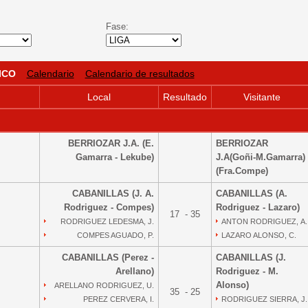
Fase:
ICO
Calendario
Calendario de resultados
Local
Resultado
Visitante
BERRIOZAR J.A. (E.
BERRIOZAR
Gamarra - Lekube)
J.A(Goñi-M.Gamarra)
(Fra.Compe)
CABANILLAS (J. A.
CABANILLAS (A.
Rodriguez - Compes)
Rodriguez - Lazaro)
17 - 35
RODRIGUEZ LEDESMA, J.
ANTON RODRIGUEZ, A.
COMPES AGUADO, P.
LAZARO ALONSO, C.
CABANILLAS (Perez -
CABANILLAS (J.
Arellano)
Rodriguez - M.
Alonso)
ARELLANO RODRIGUEZ, U.
35 - 25
PEREZ CERVERA, I.
RODRIGUEZ SIERRA, J.