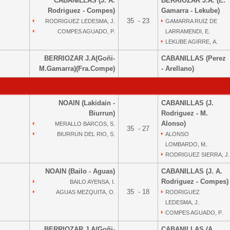
CABANILLAS (J. A.
BERRIOZAR J.A. (E.
Rodriguez - Compes)
Gamarra - Lekube)
35 - 23
RODRIGUEZ LEDESMA, J.
GAMARRA RUIZ DE
COMPES AGUADO, P.
LARRAMENDI, E.
LEKUBE AGIRRE, A.
BERRIOZAR J.A(Goñi-
CABANILLAS (Perez
M.Gamarra)(Fra.Compe)
- Arellano)
NOAIN (Lakidain -
CABANILLAS (J.
Biurrun)
Rodriguez - M.
Alonso)
MERALLO BARCOS, S.
35 - 27
BIURRUN DEL RIO, S.
ALONSO
LOMBARDO, M.
RODRIGUEZ SIERRA, J.
NOAIN (Bailo - Aguas)
CABANILLAS (J. A.
Rodriguez - Compes)
BAILO AYENSA, I.
35 - 18
AGUAS MEZQUITA, O.
RODRIGUEZ
LEDESMA, J.
COMPES AGUADO, P.
BERRIOZAR J.A(Goñi-
CABANILLAS (A.