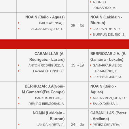
ALONSO
LOMBARDO, M.
NOAIN (Bailo - Aguas)
NOAIN (Lakidain -
Biurrun)
BAILO AYENSA, I.
35 - 34
AGUAS MEZQUITA, O.
LAKIDAIN RETA, R.
BIURRUN DEL RIO, S.
CABANILLAS (A.
BERRIOZAR J.A. (E.
Rodriguez - Lazaro)
Gamarra - Lekube)
35 - 19
ANTON RODRIGUEZ, A.
GAMARRA RUIZ DE
LAZARO ALONSO, C.
LARRAMENDI, E.
LEKUBE AGIRRE, A.
BERRIOZAR J.A(Goñi-
NOAIN (Bailo -
M.Gamarra)(Fra.Compe)
Aguas)
BARKOS BELOKI, J.
AGUAS MEZQUITA, O.
REMIRO BIENZOBAS, A.
BAILO AYENSA, I.
NOAIN (Lakidain -
CABANILLAS (Perez
Biurrun)
- Arellano)
24 - 35
LAKIDAIN RETA, R.
PEREZ CERVERA, I.