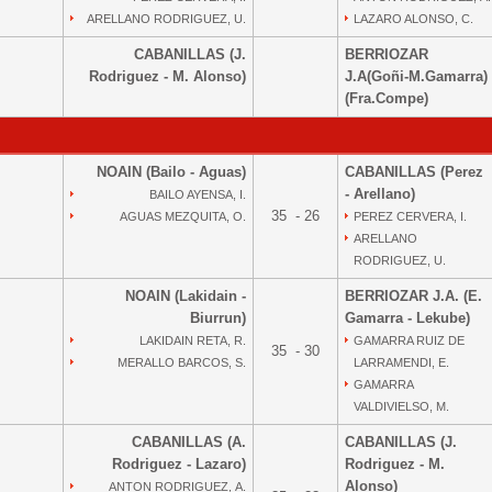
ARELLANO RODRIGUEZ, U.
LAZARO ALONSO, C.
CABANILLAS (J.
BERRIOZAR
Rodriguez - M. Alonso)
J.A(Goñi-M.Gamarra)
(Fra.Compe)
NOAIN (Bailo - Aguas)
CABANILLAS (Perez
- Arellano)
BAILO AYENSA, I.
35 - 26
AGUAS MEZQUITA, O.
PEREZ CERVERA, I.
ARELLANO
RODRIGUEZ, U.
NOAIN (Lakidain -
BERRIOZAR J.A. (E.
Biurrun)
Gamarra - Lekube)
LAKIDAIN RETA, R.
GAMARRA RUIZ DE
35 - 30
MERALLO BARCOS, S.
LARRAMENDI, E.
GAMARRA
VALDIVIELSO, M.
CABANILLAS (A.
CABANILLAS (J.
Rodriguez - Lazaro)
Rodriguez - M.
Alonso)
ANTON RODRIGUEZ, A.