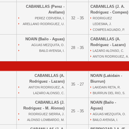
CABANILLAS (Perez -
CABANILLAS (J. A.
Arellano)
Rodriguez - Compes)
32 - 35
PEREZ CERVERA, I.
RODRIGUEZ
ARELLANO RODRIGUEZ, U.
LEDESMA, J.
COMPES AGUADO, P.
NOAIN (Bailo - Aguas)
CABANILLAS (A.
Rodriguez - Lazaro)
AGUAS MEZQUITA, O.
28 - 35
BAILO AYENSA, I.
LAZARO ALONSO, C.
ANTON RODRIGUEZ, A.
CABANILLAS (A.
NOAIN (Lakidain -
Rodriguez - Lazaro)
Biurrun)
35 - 27
ANTON RODRIGUEZ, A.
LAKIDAIN RETA, R.
LAZARO ALONSO, C.
BIURRUN DEL RIO, S.
CABANILLAS (J.
NOAIN (Bailo -
Rodriguez - M. Alonso)
Aguas)
25 - 35
RODRIGUEZ SIERRA, J.
AGUAS MEZQUITA, O.
ALONSO LOMBARDO, M.
BAILO AYENSA, I.