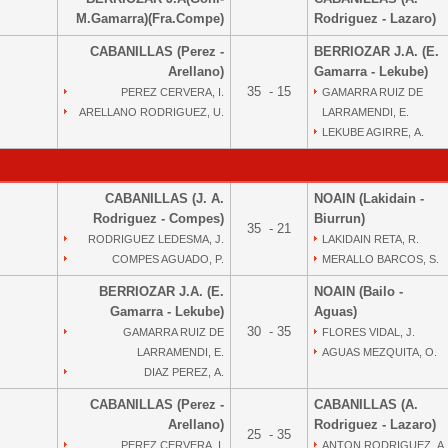
M.Gamarra)(Fra.Compe)
Rodriguez - Lazaro)
CABANILLAS (Perez -
BERRIOZAR J.A. (E.
Arellano)
Gamarra - Lekube)
35 - 15
PEREZ CERVERA, I.
GAMARRA RUIZ DE
ARELLANO RODRIGUEZ, U.
LARRAMENDI, E.
LEKUBE AGIRRE, A.
CABANILLAS (J. A.
NOAIN (Lakidain -
Rodriguez - Compes)
Biurrun)
35 - 21
RODRIGUEZ LEDESMA, J.
LAKIDAIN RETA, R.
COMPES AGUADO, P.
MERALLO BARCOS, S.
BERRIOZAR J.A. (E.
NOAIN (Bailo -
Gamarra - Lekube)
Aguas)
30 - 35
GAMARRA RUIZ DE
FLORES VIDAL, J.
LARRAMENDI, E.
AGUAS MEZQUITA, O.
DIAZ PEREZ, A.
CABANILLAS (Perez -
CABANILLAS (A.
Arellano)
Rodriguez - Lazaro)
25 - 35
PEREZ CERVERA, I.
ANTON RODRIGUEZ, A.