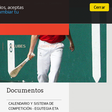
Acceso a la intranet
Euskera
Castellano
cios, aceptas
Cerrar
ambiar tu
CLUBES
CONTACTO
Documentos
CALENDARIO Y SISTEMA DE
COMPETICIÓN - EGUTEGIA ETA