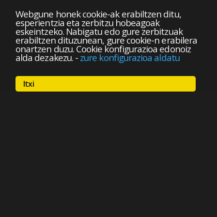
Webgune honek cookie-ak erabiltzen ditu,
esperientzia eta zerbitzu hobeagoak
eskeintzeko. Nabigatu edo gure zerbitzuak
erabiltzen dituzunean, gure cookie-n erabilera
onartzen duzu. Cookie konfigurazioa edonoiz
alda dezakezu.
-
zure konfigurazioa aldatu
Itxi