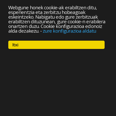
Webgune honek cookie-ak erabiltzen ditu,
esperientzia eta zerbitzu hobeagoak
eskeintzeko. Nabigatu edo gure zerbitzuak
erabiltzen dituzunean, gure cookie-n erabilera
onartzen duzu. Cookie konfigurazioa edonoiz
alda dezakezu.
-
zure konfigurazioa aldatu
Itxi