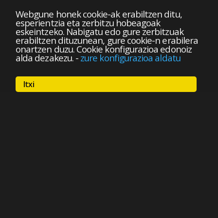
Webgune honek cookie-ak erabiltzen ditu,
esperientzia eta zerbitzu hobeagoak
eskeintzeko. Nabigatu edo gure zerbitzuak
erabiltzen dituzunean, gure cookie-n erabilera
onartzen duzu. Cookie konfigurazioa edonoiz
alda dezakezu.
-
zure konfigurazioa aldatu
Itxi