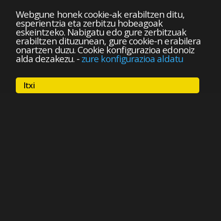
Webgune honek cookie-ak erabiltzen ditu,
esperientzia eta zerbitzu hobeagoak
eskeintzeko. Nabigatu edo gure zerbitzuak
erabiltzen dituzunean, gure cookie-n erabilera
onartzen duzu. Cookie konfigurazioa edonoiz
alda dezakezu.
-
zure konfigurazioa aldatu
Itxi