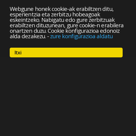
Webgune honek cookie-ak erabiltzen ditu,
esperientzia eta zerbitzu hobeagoak
eskeintzeko. Nabigatu edo gure zerbitzuak
erabiltzen dituzunean, gure cookie-n erabilera
onartzen duzu. Cookie konfigurazioa edonoiz
alda dezakezu.
-
zure konfigurazioa aldatu
Itxi