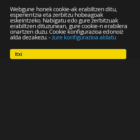
Webgune honek cookie-ak erabiltzen ditu,
esperientzia eta zerbitzu hobeagoak
eskeintzeko. Nabigatu edo gure zerbitzuak
erabiltzen dituzunean, gure cookie-n erabilera
onartzen duzu. Cookie konfigurazioa edonoiz
alda dezakezu.
-
zure konfigurazioa aldatu
Itxi