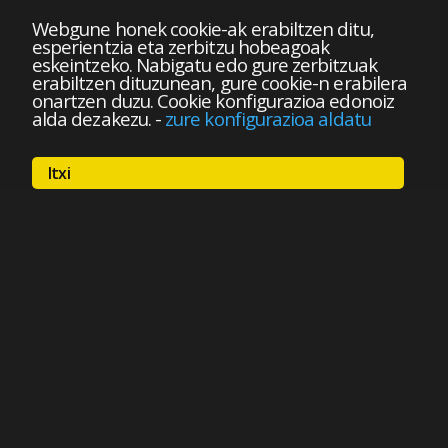
Webgune honek cookie-ak erabiltzen ditu,
esperientzia eta zerbitzu hobeagoak
eskeintzeko. Nabigatu edo gure zerbitzuak
erabiltzen dituzunean, gure cookie-n erabilera
onartzen duzu. Cookie konfigurazioa edonoiz
alda dezakezu.
-
zure konfigurazioa aldatu
Itxi