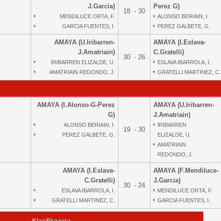
J.Garcia)
Perez G)
18 - 30
MENDILUCE ORTA, F.
ALONSO BERIAIN, I.
GARCIA FUENTES, I.
PEREZ GALBETE, G.
AMAYA (U.Iribarren-
AMAYA (I.Eslava-
J.Amatriain)
C.Gratelli)
30 - 26
IRIBARREN ELIZALDE, U.
ESLAVA IBARROLA, I.
AMATRIAIN REDONDO, J.
GRATELLI MARTINEZ, C.
AMAYA (I.Alonso-G-Perez
AMAYA (U.Iribarren-
G)
J.Amatriain)
ALONSO BERIAIN, I.
IRIBARREN
19 - 30
PEREZ GALBETE, G.
ELIZALDE, U.
AMATRIAIN
REDONDO, J.
AMAYA (I.Eslava-
AMAYA (F.Mendiluce-
C.Gratelli)
J.Garcia)
30 - 24
ESLAVA IBARROLA, I.
MENDILUCE ORTA, F.
GRATELLI MARTINEZ, C.
GARCIA FUENTES, I.
Klasifikazioa