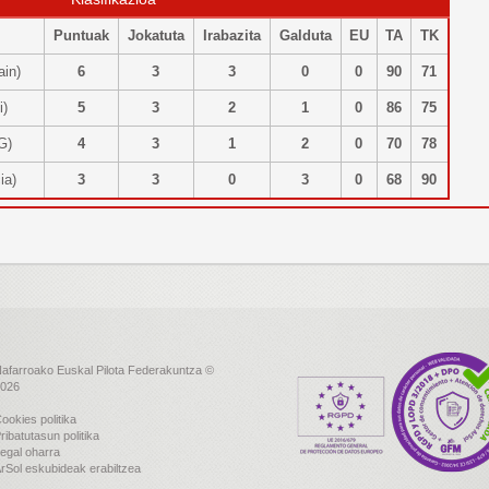
Puntuak
Jokatuta
Irabazita
Galduta
EU
TA
TK
iain)
6
3
3
0
0
90
71
li)
5
3
2
1
0
86
75
 G)
4
3
1
2
0
70
78
cia)
3
3
0
3
0
68
90
afarroako Euskal Pilota Federakuntza ©
026
ookies politika
ribatutasun politika
egal oharra
rSol eskubideak erabiltzea