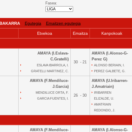
Fasea:
: BAKARRA
Egutegia
Emaitzen egutegia
Etxekoa
Emaitza
Kanpokoak
AMAYA (I.Eslava-
AMAYA (I.Alonso-G-
C.Gratelli)
Perez G)
30 - 21
ESLAVA IBARROLA, I.
ALONSO BERIAIN, I.
GRATELLI MARTINEZ, C.
PEREZ GALBETE, G.
AMAYA (F.Mendiluce-
AMAYA (U.Iribarren-
J.Garcia)
J.Amatriain)
MENDILUCE ORTA, F.
IRIBARREN
26 - 30
GARCIA FUENTES, I.
ELIZALDE, U.
AMATRIAIN
REDONDO, J.
AMAYA (F.Mendiluce-
AMAYA (I.Alonso-G-