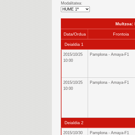
Modalitatea:
Multzoa
Data/Ordua
Frontoia
Deialdia 1
2015/10/25
Pamplona - Amaya-F1
10:00
2015/10/25
Pamplona - Amaya-F1
10:00
Deialdia 2
2015/10/30
Pamplona - Amaya-F1