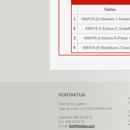
Taldea
1
AMAYA (U.Iribarren-J.Amatr
2
AMAYA (I.Eslava-C.Gratel
3
AMAYA (I.Alonso-G-Perez
4
AMAYA (F.Mendiluce-J.Gar
KONTAKTUA
N
2
FRONTÓN LABRIT
Juán de Labrit, s/n 31001 PAMPLONA
C
P
Telefonoa: 948 22 60 75
L
Fax: 948 21 36 73
A
E-mail:
fnp@fnpelota.com