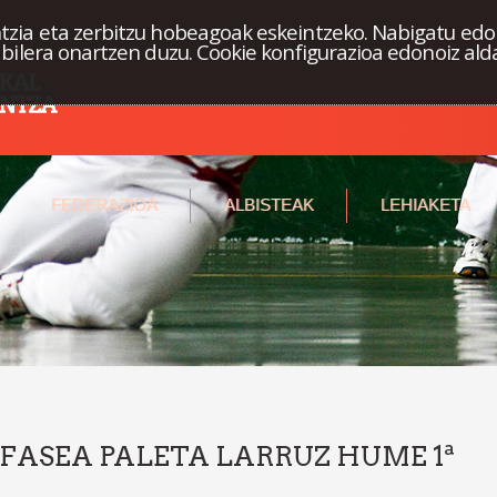
tzia eta zerbitzu hobeagoak eskeintzeko. Nabigatu edo
abilera onartzen duzu. Cookie konfigurazioa edonoiz ald
FEDERAZIOA
ALBISTEAK
LEHIAKETA
1 FASEA PALETA LARRUZ HUME 1ª