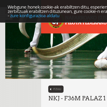
Webgune honek cookie-ak erabiltzen ditu, esperien
zerbitzuak erabiltzen dituzunean, gure cookie-n er
-
zure konfigurazioa aldatu
ITZULI
NKJ - F36M PALAZ 