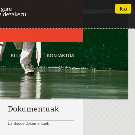
Intraneterako sarbidea
Euskera
Castellano
 gure
Itxi
a dezakezu.
KLUBAK
KONTAKTUA
Dokumentuak
Ez daude dokumenturik