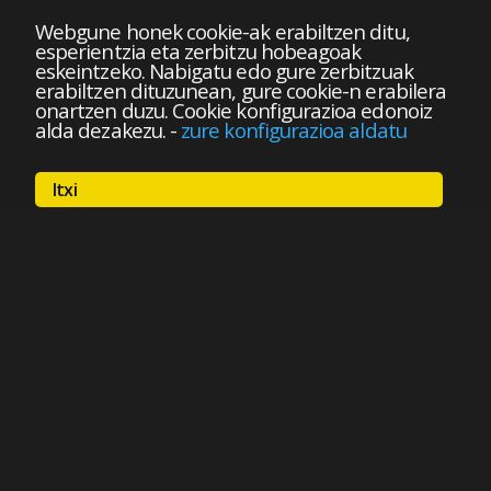
Webgune honek cookie-ak erabiltzen ditu,
esperientzia eta zerbitzu hobeagoak
eskeintzeko. Nabigatu edo gure zerbitzuak
erabiltzen dituzunean, gure cookie-n erabilera
onartzen duzu. Cookie konfigurazioa edonoiz
alda dezakezu.
-
zure konfigurazioa aldatu
Itxi