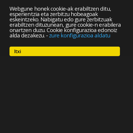
Webgune honek cookie-ak erabiltzen ditu,
esperientzia eta zerbitzu hobeagoak
eskeintzeko. Nabigatu edo gure zerbitzuak
erabiltzen dituzunean, gure cookie-n erabilera
onartzen duzu. Cookie konfigurazioa edonoiz
alda dezakezu.
-
zure konfigurazioa aldatu
Itxi