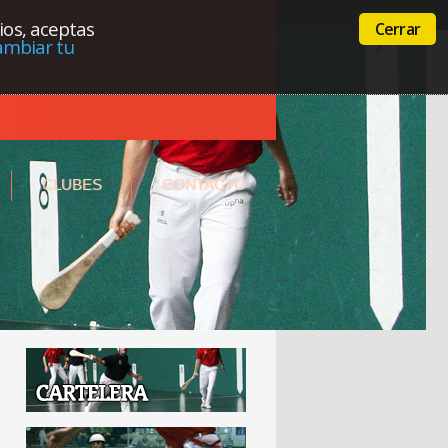
Acceso a la intranet
Euskera
Castellano
cios, aceptas
Cerrar
ambiar tu
CLUBES
CONTACTO