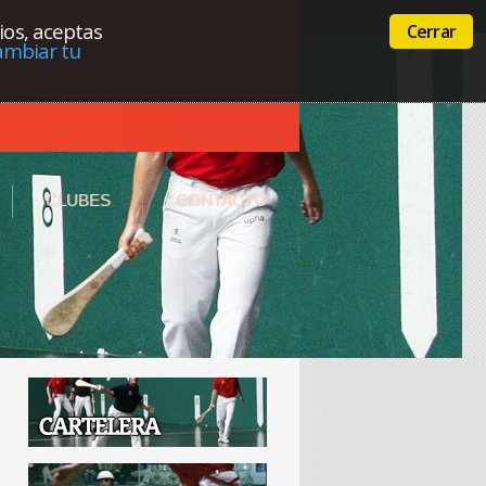
Acceso a la intranet
Euskera
Castellano
cios, aceptas
Cerrar
ambiar tu
CLUBES
CONTACTO