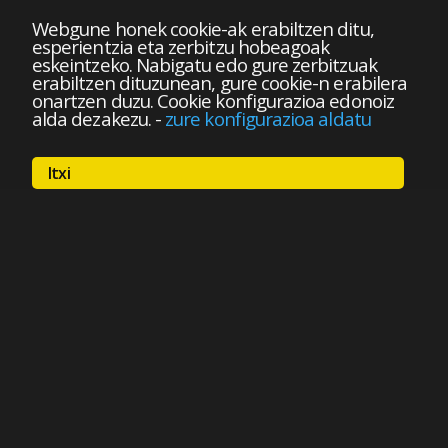
Webgune honek cookie-ak erabiltzen ditu,
esperientzia eta zerbitzu hobeagoak
eskeintzeko. Nabigatu edo gure zerbitzuak
erabiltzen dituzunean, gure cookie-n erabilera
onartzen duzu. Cookie konfigurazioa edonoiz
alda dezakezu.
-
zure konfigurazioa aldatu
Itxi