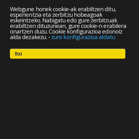
Webgune honek cookie-ak erabiltzen ditu,
esperientzia eta zerbitzu hobeagoak
eskeintzeko. Nabigatu edo gure zerbitzuak
erabiltzen dituzunean, gure cookie-n erabilera
onartzen duzu. Cookie konfigurazioa edonoiz
alda dezakezu.
-
zure konfigurazioa aldatu
Itxi