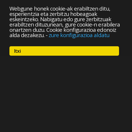
Webgune honek cookie-ak erabiltzen ditu,
esperientzia eta zerbitzu hobeagoak
eskeintzeko. Nabigatu edo gure zerbitzuak
erabiltzen dituzunean, gure cookie-n erabilera
onartzen duzu. Cookie konfigurazioa edonoiz
alda dezakezu.
-
zure konfigurazioa aldatu
Itxi