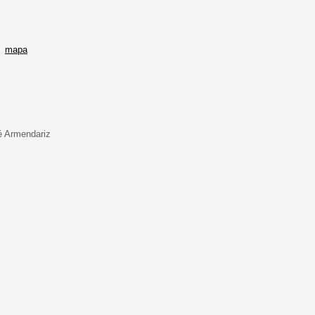
5
mapa
é Armendariz