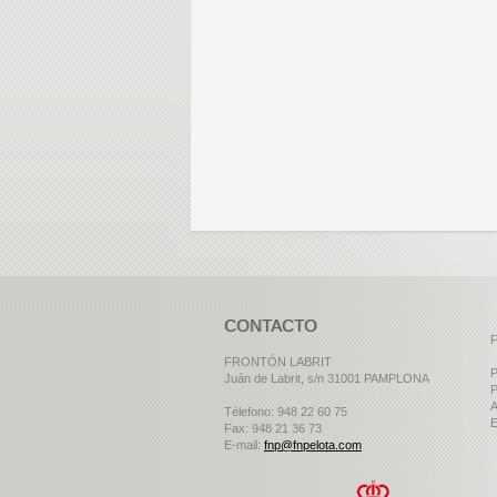
CONTACTO
F
FRONTÓN LABRIT
P
Juán de Labrit, s/n 31001 PAMPLONA
P
A
Télefono: 948 22 60 75
E
Fax: 948 21 36 73
E-mail:
fnp@fnpelota.com