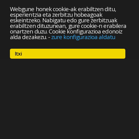
Webgune honek cookie-ak erabiltzen ditu,
esperientzia eta zerbitzu hobeagoak
eskeintzeko. Nabigatu edo gure zerbitzuak
erabiltzen dituzunean, gure cookie-n erabilera
onartzen duzu. Cookie konfigurazioa edonoiz
alda dezakezu.
-
zure konfigurazioa aldatu
Itxi