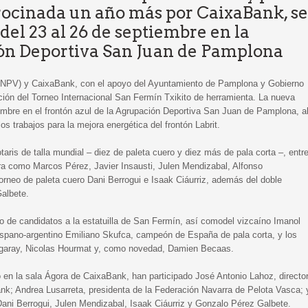
trocinada un año más por CaixaBank, se
del 23 al 26 de septiembre en la
n Deportiva San Juan de Pamplona
FNPV) y CaixaBank, con el apoyo del Ayuntamiento de Pamplona y Gobierno
ción del Torneo Internacional San Fermín Txikito de herramienta. La nueva
iembre en el frontón azul de la Agrupación Deportiva San Juan de Pamplona, a
 trabajos para la mejora energética del frontón Labrit.
taris de talla mundial – diez de paleta cuero y diez más de pala corta –, entr
rra como Marcos Pérez, Javier Insausti, Julen Mendizabal, Alfonso
rneo de paleta cuero Dani Berrogui e Isaak Ciáurriz, además del doble
albete.
so de candidatos a la estatuilla de San Fermín, así comodel vizcaíno Imanol
ispano-argentino Emiliano Skufca, campeón de España de pala corta, y los
rigaray, Nicolas Hourmat y, como novedad, Damien Becaas.
o en la sala Ágora de CaixaBank, han participado José Antonio Lahoz, directo
nk; Andrea Lusarreta, presidenta de la Federación Navarra de Pelota Vasca; 
 Dani Berrogui, Julen Mendizabal, Isaak Ciáurriz y Gonzalo Pérez Galbete.