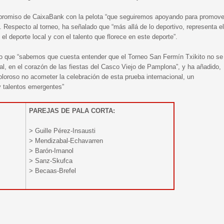
promiso de CaixaBank con la pelota “que seguiremos apoyando para promove
al”. Respecto al torneo, ha señalado que “más allá de lo deportivo, representa el
l deporte local y con el talento que florece en este deporte”.
do que “sabemos que cuesta entender que el Torneo San Fermín Txikito no se
ural, en el corazón de las fiestas del Casco Viejo de Pamplona”, y ha añadido,
oroso no acometer la celebración de esta prueba internacional, un
y talentos emergentes”
PAREJAS DE PALA CORTA:
> Guille Pérez-Insausti
> Mendizabal-Echavarren
> Barón-Imanol
> Sanz-Skufca
> Becaas-Brefel