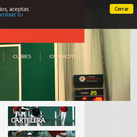
Acceso a la intranet
Euskera
Castellano
cios, aceptas
Cerrar
ambiar tu
CLUBES
CONTACTO