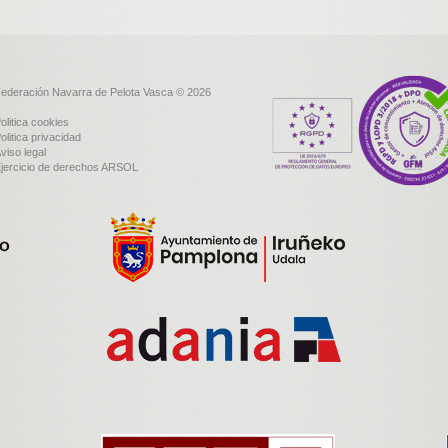
ederación Navarra de Pelota Vasca © 2026
olitica cookies
olitica privacidad
viso legal
jercicio de derechos ARSOL