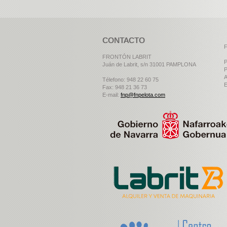
CONTACTO
F
FRONTÓN LABRIT
P
Juán de Labrit, s/n 31001 PAMPLONA
P
A
Télefono: 948 22 60 75
E
Fax: 948 21 36 73
E-mail:
fnp@fnpelota.com