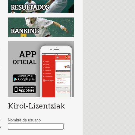
l
e
Kirol-Lizentziak
Nombre de usuario
r
y