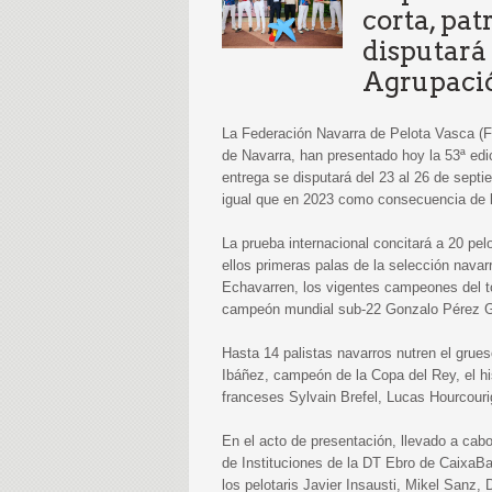
corta, pa
disputará 
Agrupació
La Federación Navarra de Pelota Vasca (
de Navarra, han presentado hoy la 53ª edi
entrega se disputará del 23 al 26 de sept
igual que en 2023 como consecuencia de los
La prueba internacional concitará a 20 pelo
ellos primeras palas de la selección nava
Echavarren, los vigentes campeones del to
campeón mundial sub-22 Gonzalo Pérez G
Hasta 14 palistas navarros nutren el grue
Ibáñez, campeón de la Copa del Rey, el h
franceses Sylvain Brefel, Lucas Hourcou
En el acto de presentación, llevado a cab
de Instituciones de la DT Ebro de CaixaBa
los pelotaris Javier Insausti, Mikel Sanz,