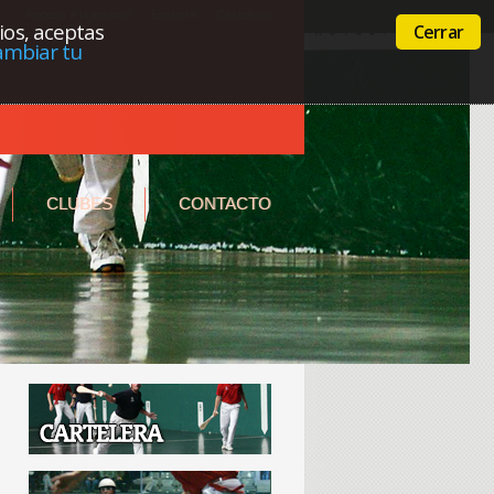
Acceso a la intranet
Euskera
Castellano
cios, aceptas
Cerrar
ambiar tu
CLUBES
CONTACTO