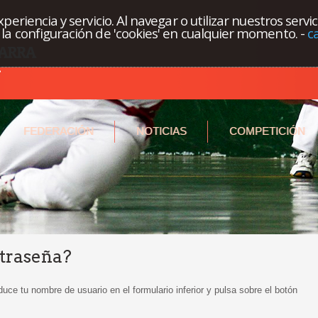
eriencia y servicio. Al navegar o utilizar nuestros servi
la configuración de 'cookies' en cualquier momento.
-
c
FEDERACIÓN
NOTICIAS
COMPETICIÓN
ntraseña?
oduce tu nombre de usuario en el formulario inferior y pulsa sobre el botón