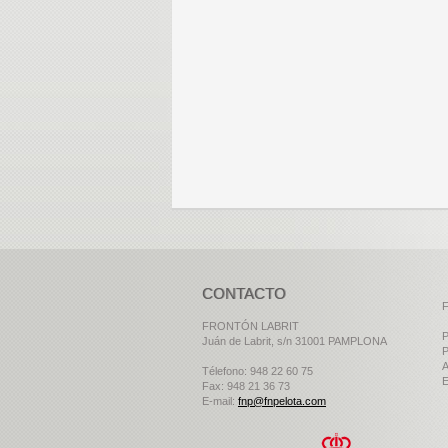
CONTACTO
F
FRONTÓN LABRIT
P
Juán de Labrit, s/n 31001 PAMPLONA
P
A
Télefono: 948 22 60 75
E
Fax: 948 21 36 73
E-mail:
fnp@fnpelota.com